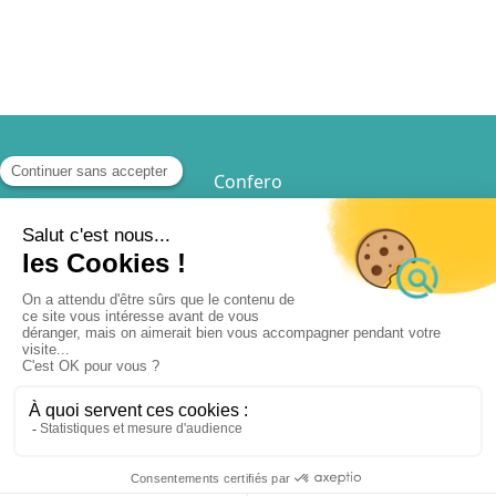
Confero
17 rue Tiphaine 75015 Paris
01 81 72 34 70
Accueil
Notre solution
Webinaires
FAQ
Actualités
Mentions légales